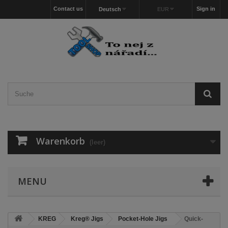
Contact us
Sign in
Deutsch
EUR
Warenkorb
(leer)
MENU
KREG
Kreg® Jigs
Pocket-Hole Jigs
Quick-