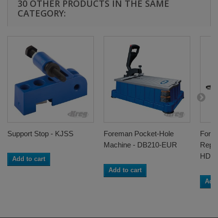
30 OTHER PRODUCTS IN THE SAME
CATEGORY:
Support Stop - KJSS
Foreman Pocket-Hole
Fore
Machine - DB210-EUR
Repla
HDB
Add to cart
Add to cart
Add 