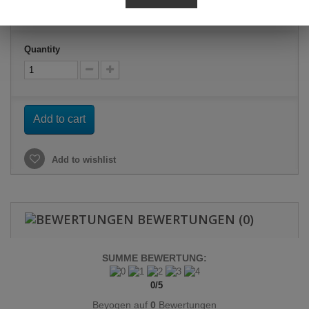
23,95 €
tax incl.
Quantity
Add to cart
Add to wishlist
BEWERTUNGEN
(0)
SUMME BEWERTUNG:
0
/
5
Beyogen auf
0
Bewertungen