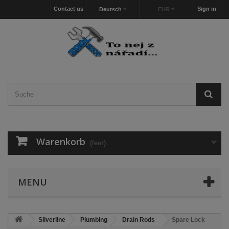
Contact us
Sign in
Deutsch
EUR
Warenkorb
(leer)
MENU
Silverline
Plumbing
Drain Rods
Spare Lock