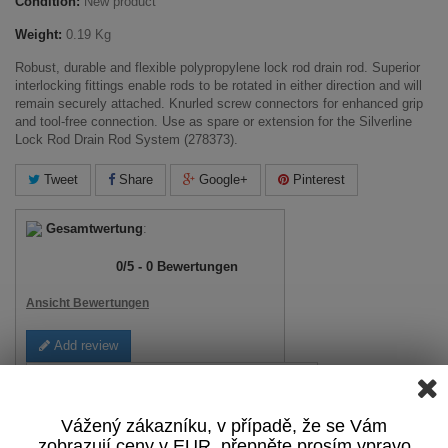
Condition:
New product
Weight:
0.19 Kg
Robust, durable and flexible polypropylene lock rod drain rod. Superior
interlocking fittings enable rods to be rotated in either direction and will
remain securely attached. Knurled screw connectors for enhanced grip
and tool-free connection. Use as spare or extension for the Silverline
Lock Rod Drain Rod System (278373).
Tweet
Share
Google+
Pinterest
Gesamtwertung
:
0
/
5
-
0
Bewertungen
Ansicht Bewertungen
Add review
Bewertungen anzeigen
Vážený zákazníku, v případě, že se Vám
Print
zobrazují ceny v EUR, přepněte prosím vpravo