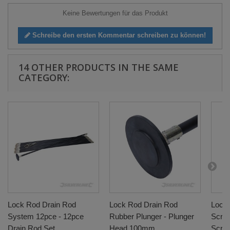
Keine Bewertungen für das Produkt
Schreibe den ersten Kommentar schreiben zu können!
14 OTHER PRODUCTS IN THE SAME
CATEGORY:
Lock Rod Drain Rod
Lock Rod Drain Rod
Lock 
System 12pce - 12pce
Rubber Plunger - Plunger
Scrap
Drain Rod Set
Head 100mm
Scra