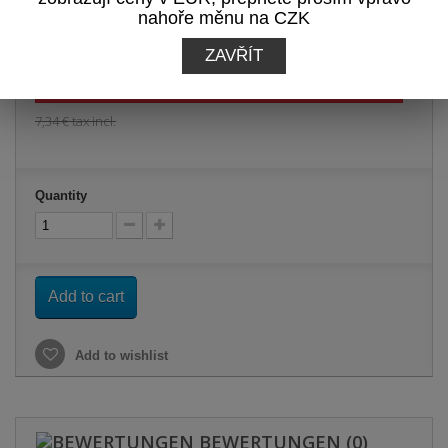
nahoře měnu na CZK
5,80 €
tax incl.
ZAVŘÍT
-21%
7,34 €
tax incl.
Quantity
Add to cart
Add to wishlist
BEWERTUNGEN
(0)