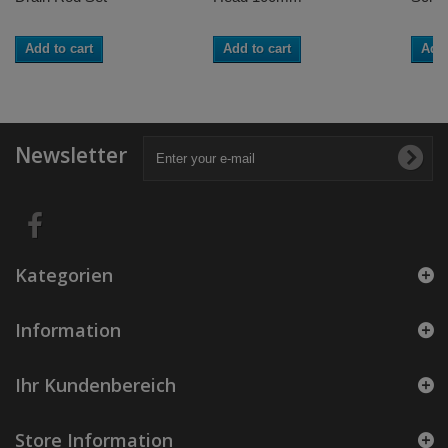
Add to cart
Add to cart
Add 
Newsletter
Kategorien
Information
Ihr Kundenbereich
Store Information