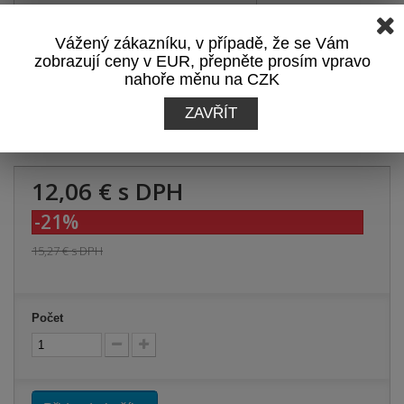
Zobrazit hodnocení
Vážený zákazníku, v případě, že se Vám
Přidat recenzi
zobrazují ceny v EUR, přepněte prosím vpravo
nahoře měnu na CZK
Zobrazit recenze
ZAVŘÍT
Tisk
12,06 €
s DPH
-21%
15,27 €
s DPH
Počet