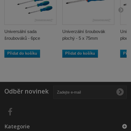
Universální sada
Univerzální šroubovák
Unive
šroubováků - 6pce
plochý - 5 x 75mm
ploch
Přidat do košíku
Přidat do košíku
Přid
Odběr novinek
Kategorie