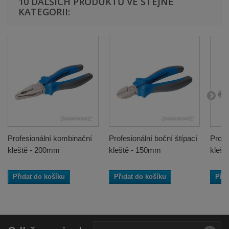
10 DALŠÍCH PRODUKTŮ VE STEJNÉ
KATEGORII:
Profesionální kombinační
Profesionální boční štípací
Profe
kleště - 200mm
kleště - 150mm
klešt
Přidat do košíku
Přidat do košíku
Přid