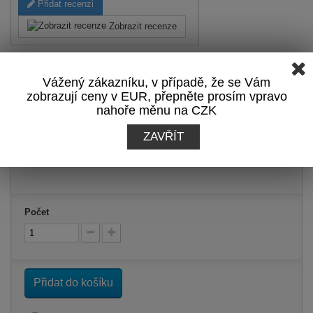
Přidat recenzi
Zobrazit recenze
Tisk
Vážený zákazníku, v případě, že se Vám
zobrazují ceny v EUR, přepněte prosím vpravo
9,00 €
s DPH
nahoře měnu na CZK
-21%
ZAVŘÍT
11,39 €
s DPH
Počet
Přidat do košíku