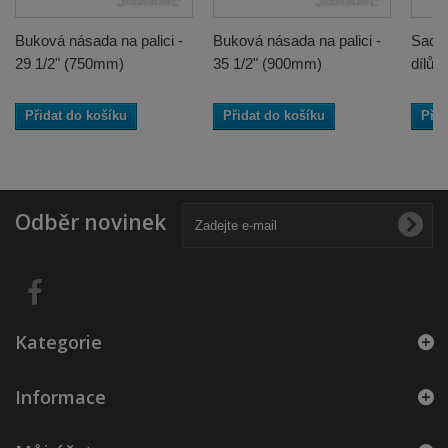
Buková násada na palici -
Buková násada na palici -
Sada 
29 1/2" (750mm)
35 1/2" (900mm)
dílů 
Přidat do košíku
Přidat do košíku
Přid
Odběr novinek
Kategorie
Informace