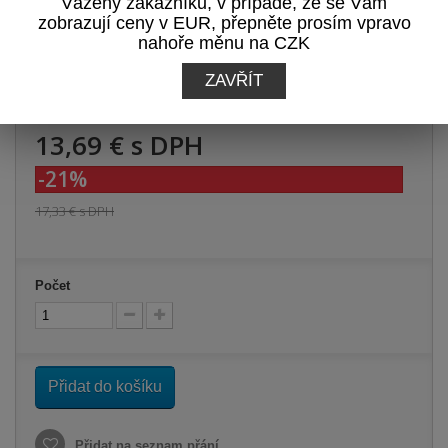
Vážený zákazníku, v případě, že se Vám
Zobrazit recenze
zobrazují ceny v EUR, přepněte prosím vpravo
nahoře měnu na CZK
Tisk
ZAVŘÍT
13,69 €
s DPH
-21%
17,33 €
s DPH
Počet
Přidat do košíku
Přidat na seznam přání