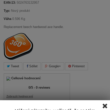
EAN-13:
5024763132957
Typ:
Nový produkt
Váha
0.596 Kg
Replacement beech hardwood axe handle.
Tweet
Sdílet
Google+
Pinterest
Celkové hodnocení
:
0
/
5
-
0
reviews
Zobrazit hodnocení
Přidat recenzi