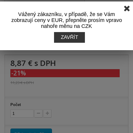
Zobrazit hodnocení
Vážený zákazníku, v případě, že se Vám
Přidat recenzi
zobrazují ceny v EUR, přepněte prosím vpravo
nahoře měnu na CZK
Zobrazit recenze
ZAVŘÍT
Tisk
8,87 €
s DPH
-21%
11,23 €
s DPH
Počet