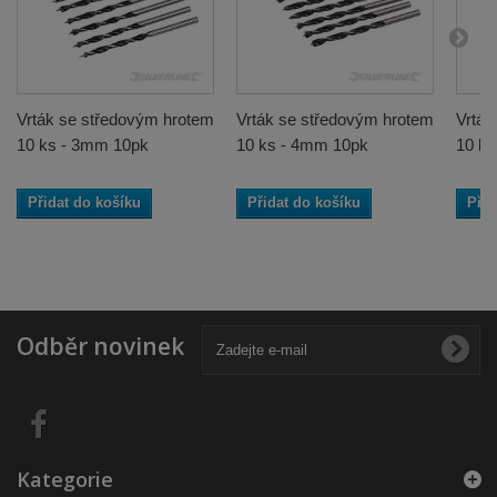
Vrták se středovým hrotem
Vrták se středovým hrotem
Vrták
10 ks - 3mm 10pk
10 ks - 4mm 10pk
10 k
Přidat do košíku
Přidat do košíku
Přid
Odběr novinek
Kategorie