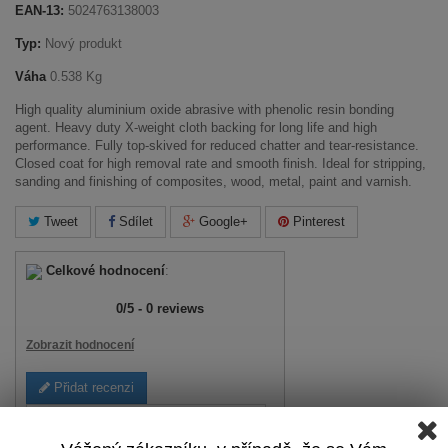
EAN-13:
5024763138003
Typ:
Nový produkt
Váha
0.538 Kg
High quality aluminium oxide abrasive with phenolic resin bonding
agent. Heavy duty X-weight cloth backing for long life and high
performance. Fully top-skived for reduced chatter and tear-resistance.
Closed coat for high removal rate and smooth finish. Ideal for stripping,
sanding and finishing of composites, wood, metal, paint and varnish.
Tweet
Sdílet
Google+
Pinterest
Celkové hodnocení
:
0
/
5
-
0
reviews
Zobrazit hodnocení
Přidat recenzi
Zobrazit recenze