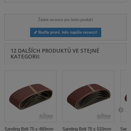
Žádné recenze pro tento produkt
Buďte první, kdo napíše recenzi!
12 DALŠÍCH PRODUKTŮ VE STEJNÉ
KATEGORII:
Sanding Belt 75 x 480mm
Sanding Belt 75 x 533mm
Sandi