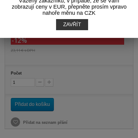
Vážený zákazníku, v případě, že se Vám
zobrazují ceny v EUR, přepněte prosím vpravo
Tisk
nahoře měnu na CZK
ZAVŘÍT
20,34 €
s DPH
-12%
23,11 €
s DPH
Počet
Přidat do košíku
Přidat na seznam přání