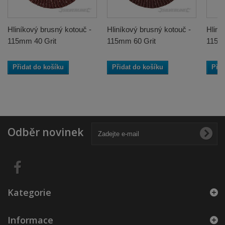
Hliníkový brusný kotouč -
Hliníkový brusný kotouč -
Hliní
115mm 40 Grit
115mm 60 Grit
115m
Přidat do košíku
Přidat do košíku
Přid
Odběr novinek
Kategorie
Informace