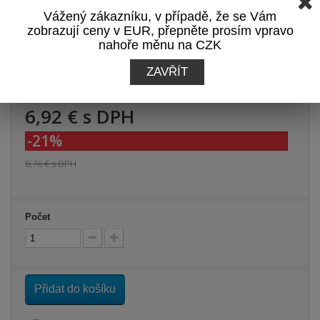
Přidat recenzi
Vážený zákazníku, v případě, že se Vám
Zobrazit recenze
zobrazují ceny v EUR, přepněte prosím vpravo
nahoře měnu na CZK
Tisk
ZAVŘÍT
6,92 €
s DPH
-21%
8,76 €
s DPH
Počet
Přidat do košíku