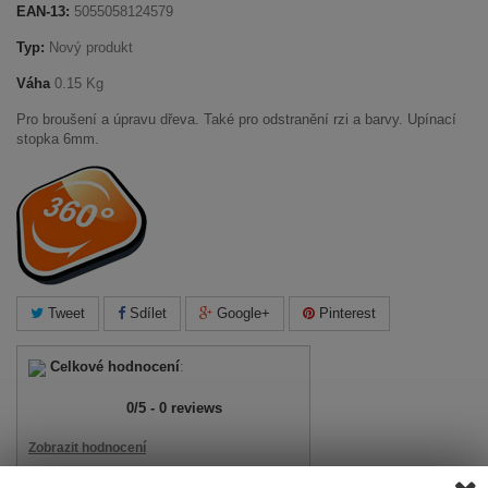
EAN-13:
5055058124579
Typ:
Nový produkt
Váha
0.15 Kg
Pro broušení a úpravu dřeva. Také pro odstranění rzi a barvy. Upínací
stopka 6mm.
Tweet
Sdílet
Google+
Pinterest
Celkové hodnocení
:
0
/
5
-
0
reviews
Zobrazit hodnocení