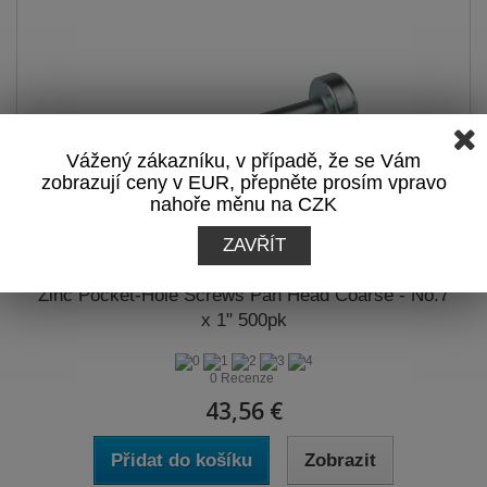
Vážený zákazníku, v případě, že se Vám
zobrazují ceny v EUR, přepněte prosím vpravo
nahoře měnu na CZK
ZAVŘÍT
Zinc Pocket-Hole Screws Pan Head Coarse - No.7
x 1" 500pk
0 Recenze
43,56 €
Přidat do košíku
Zobrazit